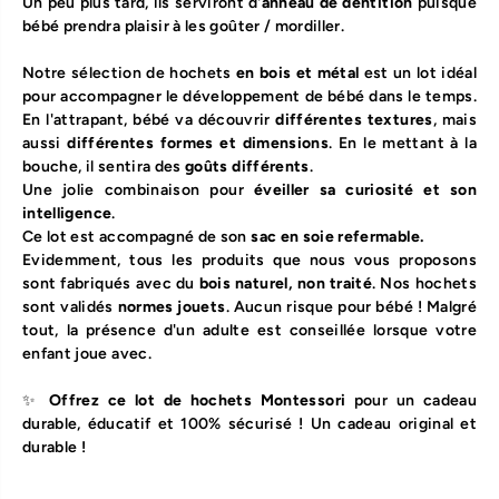
Un peu plus tard, ils serviront d'
anneau de dentition
puisque
bébé prendra plaisir à les goûter / mordiller.
Notre sélection de hochets
en bois et métal
est un lot idéal
pour accompagner le développement de bébé dans le temps.
En l'attrapant, bébé va découvrir
différentes
textures
, mais
aussi
différentes formes et dimensions
. En le mettant à la
bouche, il sentira des
goûts différents
.
Une jolie combinaison pour
éveiller sa curiosité et son
intelligence
.
Ce lot est accompagné de son
sac en soie refermable.
Evidemment, tous les produits que nous vous proposons
sont fabriqués avec du
bois naturel, non traité
. Nos hochets
sont validés
normes jouets
. Aucun risque pour bébé ! Malgré
tout, la présence d'un adulte est conseillée lorsque votre
enfant joue avec.
✨
Offrez ce lot de hochets Montessori
pour un cadeau
durable, éducatif et 100% sécurisé ! Un cadeau original et
durable !